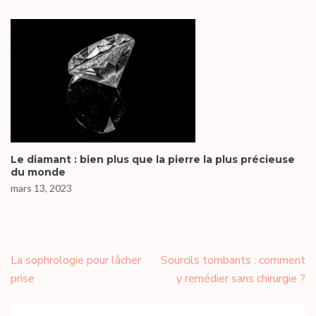
Le diamant : bien plus que la pierre la plus précieuse
du monde
mars 13, 2023
Navigation
La sophrologie pour lâcher
Sourcils tombants : comment
de
prise
y remédier sans chirurgie ?
l’article