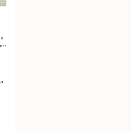
 à
ire
ur
n