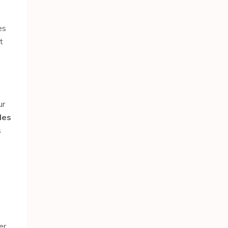
es
t
ur
des
s
er