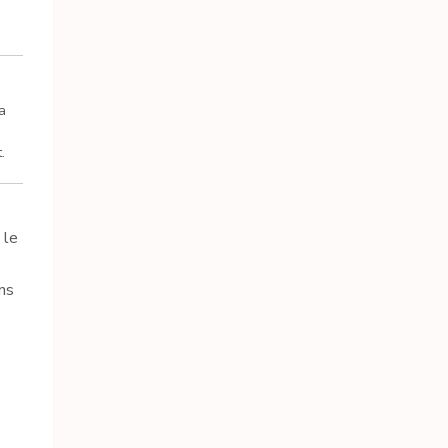
a
.
 le
ons