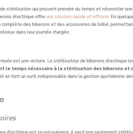
de stérilisation qui peuvent prendre du temps et nécessiter une
berons électrique offre
une solution rapide et efficace
. En quelqu
ion complète des biberons et des accessoires de bébé, permettan
récieux dans leur journée chargée.
isée est une victoire. Le stérilisateur de biberons électrique le
nt le temps nécessaire à la stérilisation des biberons et 
cité en font un outil indispensable dans la gestion quotidienne de
ce
soires
ns électrique est sa polyvalence. Il peut non seulement stérilis