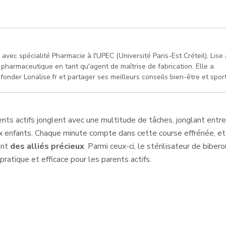
vec spécialité Pharmacie à l'UPEC (Université Paris-Est Créteil), Lise 
ie pharmaceutique en tant qu'agent de maîtrise de fabrication. Elle a
fonder Lonalise.fr et partager ses meilleurs conseils bien-être et sport
ents actifs jonglent avec une multitude de tâches, jonglant entre
ux enfants. Chaque minute compte dans cette course effrénée, et
ont
des alliés précieux
. Parmi ceux-ci, le stérilisateur de biber
atique et efficace pour les parents actifs.